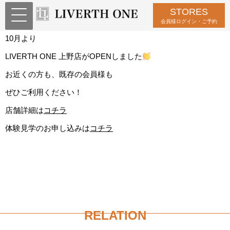
STORES
LIVERTH ONE 上野店 OPEN！！
会員様ログイン・ご予約
10月より
LIVERTH ONE 上野店がOPENしました
お近くの方も、既存の会員様も
ぜひご利用ください！
店舗詳細は
コチラ
体験見学のお申し込みは
コチラ
RELATION