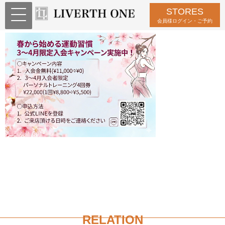
STORES
Gemini_Generated_Image_mo0kwymo
会員様ログイン・ご予約
RELATION