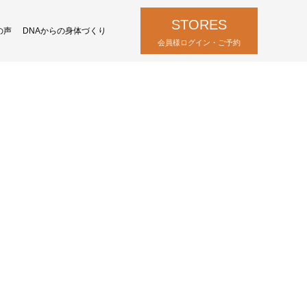
STORES
の声
DNAからの身体づくり
833
会員様ログイン・ご予約