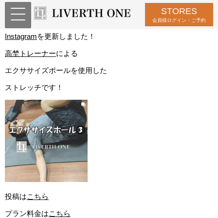
STORES
ポールを使ってストレッチ
会員様ログイン・ご予約
Instagram
を更新しました！
高埜トレーナー
による
エクササイズポールを使用した
ストレッチです！
投稿は
こちら
プラン料金は
こちら