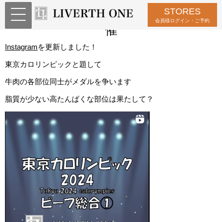
STORES
オリンピックならぬカロリンピック開
会員様ログイン・ご予約
催
Instagram
を更新しました！
東京カロリンピックと題して
牛肉の各部位同士がメダルを争います
脂質が少ない高たんぱくな部位は果たして？