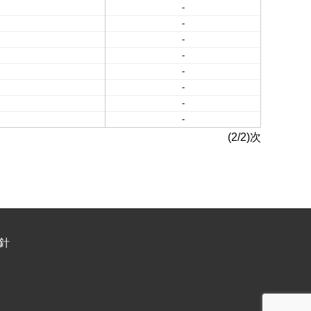
-
-
-
-
-
-
-
-
(2/2)次
針