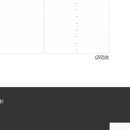
-
-
-
-
-
-
-
-
(2/2)次
針