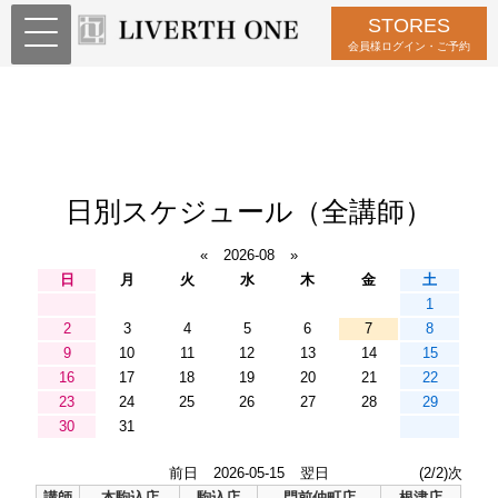
STORES
会員様ログイン・ご予約
日別スケジュール（全講師）
«
2026-08
»
日
月
火
水
木
金
土
1
2
3
4
5
6
7
8
9
10
11
12
13
14
15
16
17
18
19
20
21
22
23
24
25
26
27
28
29
30
31
前日
2026-05-15
翌日
(2/2)次
講師
本駒込店
駒込店
門前仲町店
根津店