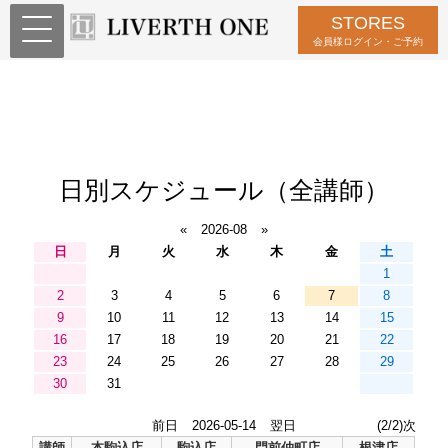
STORES
会員様ログイン・ご予約
日別スケジュール（全講師）
«
2026-08
»
日
月
火
水
木
金
土
1
2
3
4
5
6
7
8
9
10
11
12
13
14
15
16
17
18
19
20
21
22
23
24
25
26
27
28
29
30
31
前日
2026-05-14
翌日
(2/2)次
講師
本駒込店
駒込店
門前仲町店
根津店