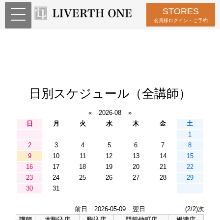
STORES
会員様ログイン・ご予約
日別スケジュール（全講師）
«
2026-08
»
日
月
火
水
木
金
土
1
2
3
4
5
6
7
8
9
10
11
12
13
14
15
16
17
18
19
20
21
22
23
24
25
26
27
28
29
30
31
前日
2026-05-09
翌日
(2/2)次
講師
本駒込店
駒込店
門前仲町店
根津店