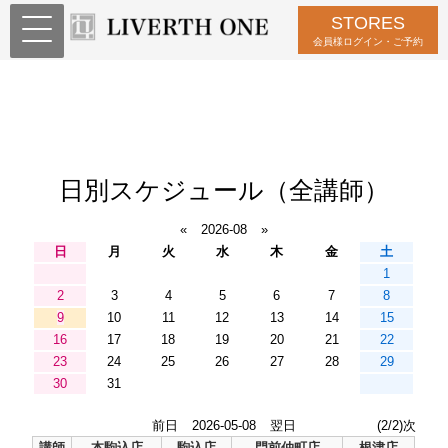
STORES
会員様ログイン・ご予約
日別スケジュール（全講師）
«
2026-08
»
日
月
火
水
木
金
土
1
2
3
4
5
6
7
8
9
10
11
12
13
14
15
16
17
18
19
20
21
22
23
24
25
26
27
28
29
30
31
前日
2026-05-08
翌日
(2/2)次
講師
本駒込店
駒込店
門前仲町店
根津店