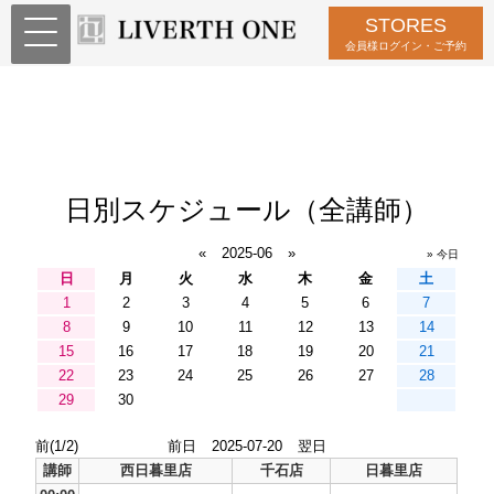
STORES
会員様ログイン・ご予約
日別スケジュール（全講師）
«
2025-06
»
» 今日
日
月
火
水
木
金
土
1
2
3
4
5
6
7
8
9
10
11
12
13
14
15
16
17
18
19
20
21
22
23
24
25
26
27
28
29
30
前(1/2)
前日
2025-07-20
翌日
講師
西日暮里店
千石店
日暮里店