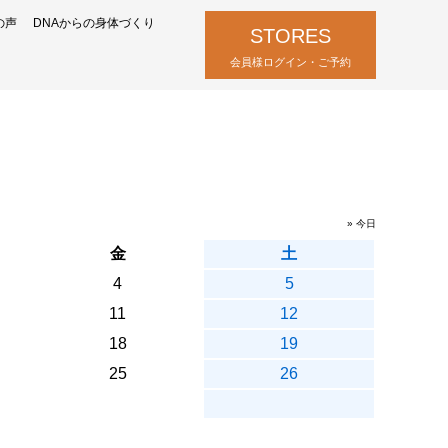
の声
DNAからの身体づくり
STORES
会員様ログイン・ご予約
» 今日
金
土
4
5
11
12
18
19
25
26