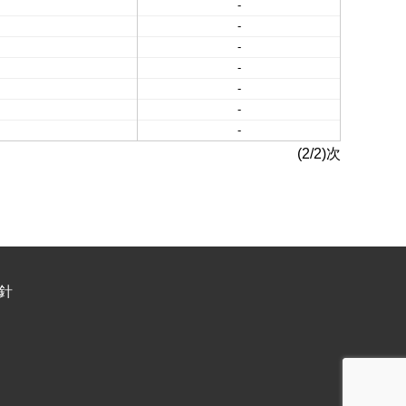
-
-
-
-
-
-
-
(2/2)次
針