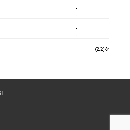
-
-
-
-
-
-
-
(2/2)次
針