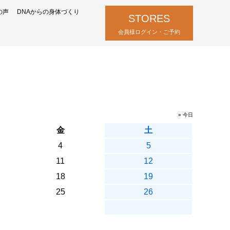
の声
DNAからの身体づくり
STORES
会員様ログイン・ご予約
» 今日
金
土
4
5
11
12
18
19
25
26