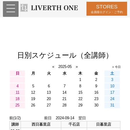
STORES
会員様ログイン・ご予約
日別スケジュール（全講師）
«
2025-05
»
» 今日
日
月
火
水
木
金
土
1
2
3
4
5
6
7
8
9
10
11
12
13
14
15
16
17
18
19
20
21
22
23
24
25
26
27
28
29
30
31
前(1/2)
前日
2024-09-14
翌日
講師
西日暮里店
千石店
日暮里店