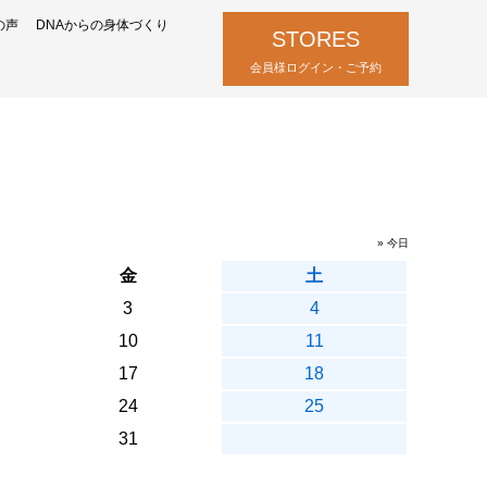
の声
DNAからの身体づくり
STORES
会員様ログイン・ご予約
» 今日
金
土
3
4
10
11
17
18
24
25
31