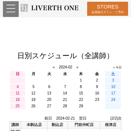
STORES
会員様ログイン・ご予約
日別スケジュール（全講師）
«
2024-02
»
» 今日
日
月
火
水
木
金
土
1
2
3
4
5
6
7
8
9
10
11
12
13
14
15
16
17
18
19
20
21
22
23
24
25
26
27
28
29
前日
2024-02-21
翌日
(2/2)次
講師
本駒込店
駒込店
門前仲町店
根津店