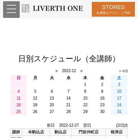
STORES
会員様ログイン・ご予約
日別スケジュール（全講師）
«
2022-12
»
» 今日
日
月
火
水
木
金
土
1
2
3
4
5
6
7
8
9
10
11
12
13
14
15
16
17
18
19
20
21
22
23
24
25
26
27
28
29
30
31
前日
2022-12-27
翌日
(2/2)次
講師
本駒込店
駒込店
門前仲町店
根津店