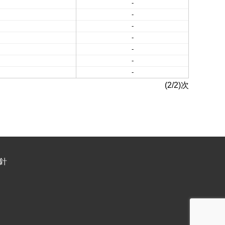
-
-
-
-
-
-
-
(2/2)次
針