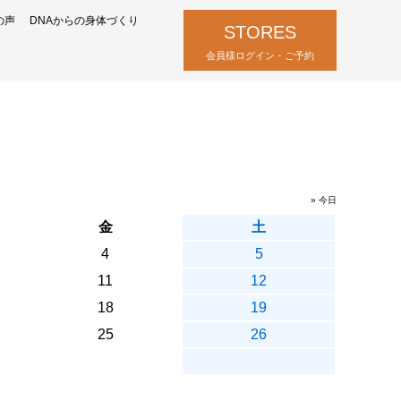
の声
DNAからの身体づくり
STORES
会員様ログイン・ご予約
» 今日
金
土
4
5
11
12
18
19
25
26