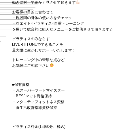
動きに対して細かく見させて頂きます
お客様の目的に合わせて
・現段階の身体の使い方をチェック
・ウエイト×ピラティス×自重トレーニング
を用いて総合的に組んだメニューを
ご提供させて頂きます☆
ピラティスのみならず
LIVERTH ONEでできることを
最大限に生かしサポートいたします！
トレーニング中の些細な点など
お気軽にご相談下さい
■保有資格
・Jr.スーパーフードマイスター
・BESJマット資格保持
・マタニティフィットネス資格
食生活改善指導資格保持
ピラティス料金(1回60分、税込)