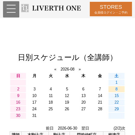
STORES
会員様ログイン・ご予約
日別スケジュール（全講師）
«
2026-08
»
日
月
火
水
木
金
土
1
2
3
4
5
6
7
8
9
10
11
12
13
14
15
16
17
18
19
20
21
22
23
24
25
26
27
28
29
30
31
前日
2026-06-30
翌日
(2/2)次
講師
本駒込店
駒込店
門前仲町店
根津店