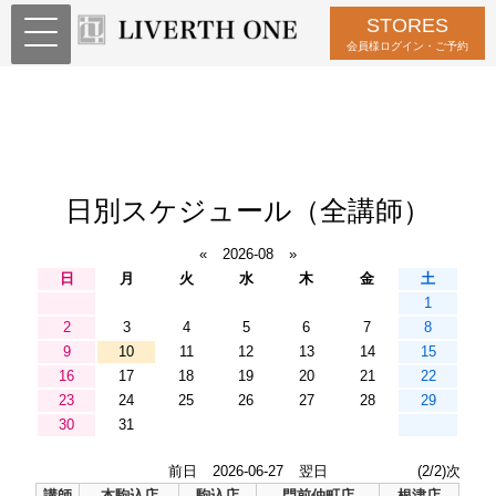
STORES
会員様ログイン・ご予約
日別スケジュール（全講師）
«
2026-08
»
日
月
火
水
木
金
土
1
2
3
4
5
6
7
8
9
10
11
12
13
14
15
16
17
18
19
20
21
22
23
24
25
26
27
28
29
30
31
前日
2026-06-27
翌日
(2/2)次
講師
本駒込店
駒込店
門前仲町店
根津店