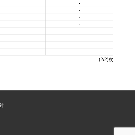
-
-
-
-
-
-
-
-
(2/2)次
針