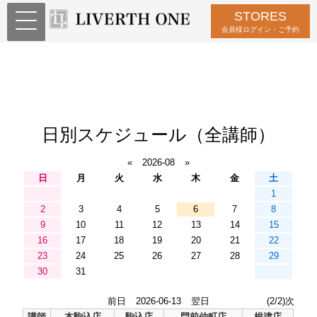
STORES
会員様ログイン・ご予約
日別スケジュール（全講師）
«
2026-08
»
日
月
火
水
木
金
土
1
2
3
4
5
6
7
8
9
10
11
12
13
14
15
16
17
18
19
20
21
22
23
24
25
26
27
28
29
30
31
前日
2026-06-13
翌日
(2/2)次
講師
本駒込店
駒込店
門前仲町店
根津店