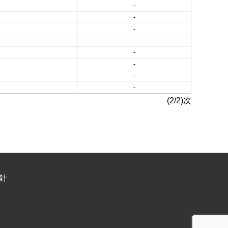
-
-
-
-
-
-
-
-
(2/2)次
針