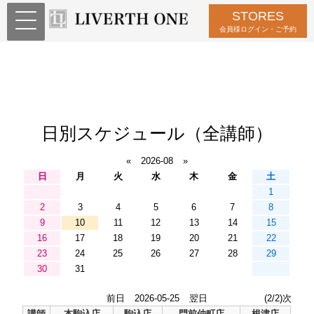
STORES
会員様ログイン・ご予約
日別スケジュール（全講師）
«
2026-08
»
日
月
火
水
木
金
土
1
2
3
4
5
6
7
8
9
10
11
12
13
14
15
16
17
18
19
20
21
22
23
24
25
26
27
28
29
30
31
前日
2026-05-25
翌日
(2/2)次
講師
本駒込店
駒込店
門前仲町店
根津店