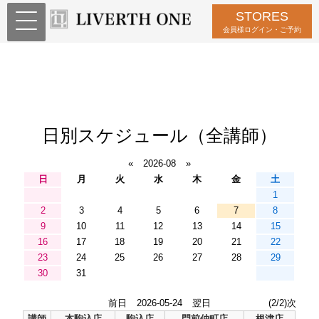
STORES
会員様ログイン・ご予約
日別スケジュール（全講師）
«
2026-08
»
日
月
火
水
木
金
土
1
2
3
4
5
6
7
8
9
10
11
12
13
14
15
16
17
18
19
20
21
22
23
24
25
26
27
28
29
30
31
前日
2026-05-24
翌日
(2/2)次
講師
本駒込店
駒込店
門前仲町店
根津店