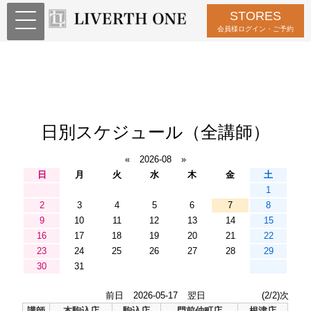
STORES
会員様ログイン・ご予約
日別スケジュール（全講師）
«
2026-08
»
日
月
火
水
木
金
土
1
2
3
4
5
6
7
8
9
10
11
12
13
14
15
16
17
18
19
20
21
22
23
24
25
26
27
28
29
30
31
前日
2026-05-17
翌日
(2/2)次
講師
本駒込店
駒込店
門前仲町店
根津店