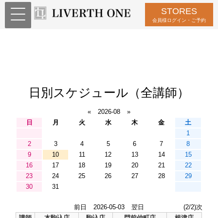
STORES
会員様ログイン・ご予約
日別スケジュール（全講師）
«
2026-08
»
日
月
火
水
木
金
土
1
2
3
4
5
6
7
8
9
10
11
12
13
14
15
16
17
18
19
20
21
22
23
24
25
26
27
28
29
30
31
前日
2026-05-03
翌日
(2/2)次
講師
本駒込店
駒込店
門前仲町店
根津店