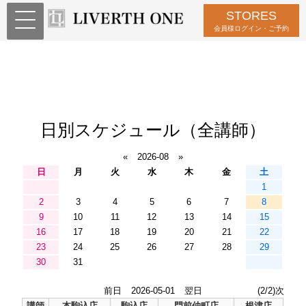
STORES
会員様ログイン・ご予約
日別スケジュール（全講師）
«
2026-08
»
日
月
火
水
木
金
土
1
2
3
4
5
6
7
8
9
10
11
12
13
14
15
16
17
18
19
20
21
22
23
24
25
26
27
28
29
30
31
前日
2026-05-01
翌日
(2/2)次
講師
本駒込店
駒込店
門前仲町店
根津店