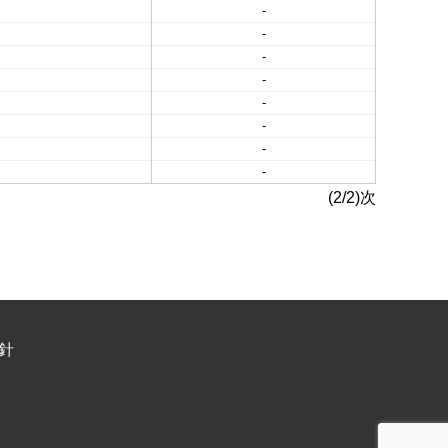
-
-
-
-
-
-
-
-
(2/2)次
針