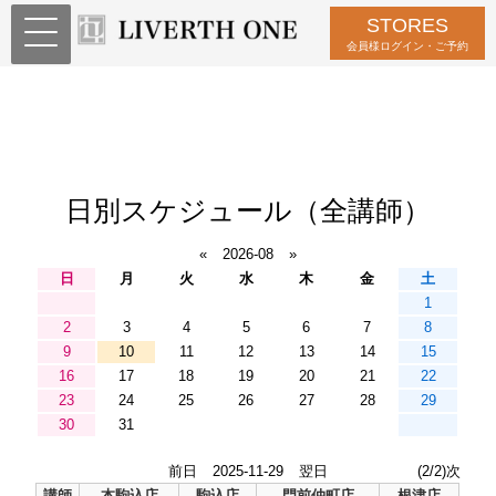
STORES
会員様ログイン・ご予約
日別スケジュール（全講師）
«
2026-08
»
日
月
火
水
木
金
土
1
2
3
4
5
6
7
8
9
10
11
12
13
14
15
16
17
18
19
20
21
22
23
24
25
26
27
28
29
30
31
前日
2025-11-29
翌日
(2/2)次
講師
本駒込店
駒込店
門前仲町店
根津店