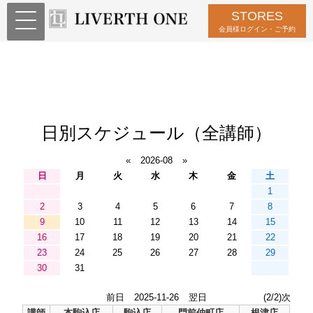
STORES
会員様ログイン・ご予約
日別スケジュール（全講師）
«
2026-08
»
日
月
火
水
木
金
土
1
2
3
4
5
6
7
8
9
10
11
12
13
14
15
16
17
18
19
20
21
22
23
24
25
26
27
28
29
30
31
前日
2025-11-26
翌日
(2/2)次
講師
本駒込店
駒込店
門前仲町店
根津店