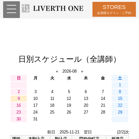
STORES
会員様ログイン・ご予約
日別スケジュール（全講師）
«
2026-08
»
日
月
火
水
木
金
土
1
2
3
4
5
6
7
8
9
10
11
12
13
14
15
16
17
18
19
20
21
22
23
24
25
26
27
28
29
30
31
前日
2025-11-21
翌日
(2/2)次
講師
本駒込店
駒込店
門前仲町店
根津店