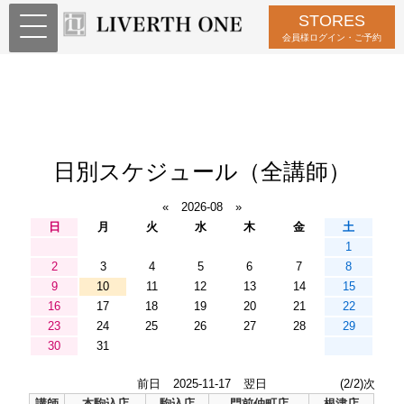
STORES
会員様ログイン・ご予約
日別スケジュール（全講師）
«
2026-08
»
日
月
火
水
木
金
土
1
2
3
4
5
6
7
8
9
10
11
12
13
14
15
16
17
18
19
20
21
22
23
24
25
26
27
28
29
30
31
前日
2025-11-17
翌日
(2/2)次
講師
本駒込店
駒込店
門前仲町店
根津店