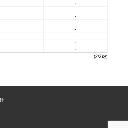
-
-
-
-
-
-
-
-
(2/2)次
針