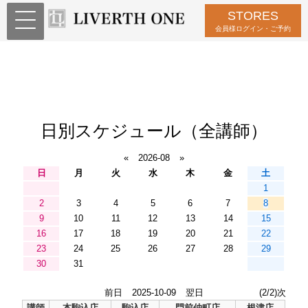
STORES
会員様ログイン・ご予約
日別スケジュール（全講師）
«
2026-08
»
日
月
火
水
木
金
土
1
2
3
4
5
6
7
8
9
10
11
12
13
14
15
16
17
18
19
20
21
22
23
24
25
26
27
28
29
30
31
前日
2025-10-09
翌日
(2/2)次
講師
本駒込店
駒込店
門前仲町店
根津店