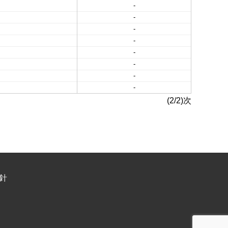
-
-
-
-
-
-
-
-
(2/2)次
針