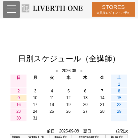
STORES
会員様ログイン・ご予約
日別スケジュール（全講師）
«
2026-08
»
日
月
火
水
木
金
土
1
2
3
4
5
6
7
8
9
10
11
12
13
14
15
16
17
18
19
20
21
22
23
24
25
26
27
28
29
30
31
前日
2025-09-08
翌日
(2/2)次
講師
本駒込店
駒込店
門前仲町店
根津店