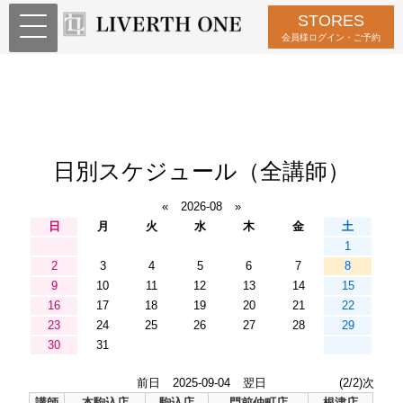
STORES
会員様ログイン・ご予約
日別スケジュール（全講師）
«
2026-08
»
日
月
火
水
木
金
土
1
2
3
4
5
6
7
8
9
10
11
12
13
14
15
16
17
18
19
20
21
22
23
24
25
26
27
28
29
30
31
前日
2025-09-04
翌日
(2/2)次
講師
本駒込店
駒込店
門前仲町店
根津店