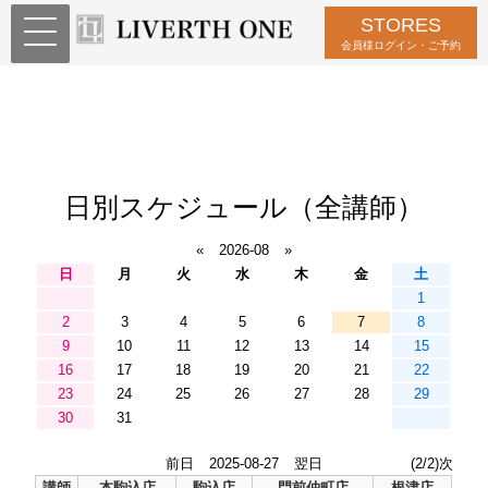
STORES
会員様ログイン・ご予約
日別スケジュール（全講師）
«
2026-08
»
日
月
火
水
木
金
土
1
2
3
4
5
6
7
8
9
10
11
12
13
14
15
16
17
18
19
20
21
22
23
24
25
26
27
28
29
30
31
前日
2025-08-27
翌日
(2/2)次
講師
本駒込店
駒込店
門前仲町店
根津店