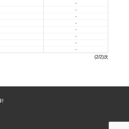
-
-
-
-
-
-
-
-
(2/2)次
針