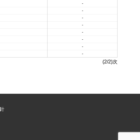
-
-
-
-
-
-
-
-
(2/2)次
針