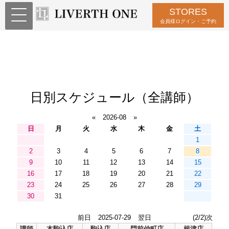
STORES
会員様ログイン・ご予約
日別スケジュール（全講師）
«
2026-08
»
日
月
火
水
木
金
土
1
2
3
4
5
6
7
8
9
10
11
12
13
14
15
16
17
18
19
20
21
22
23
24
25
26
27
28
29
30
31
前日
2025-07-29
翌日
(2/2)次
講師
本駒込店
駒込店
門前仲町店
根津店