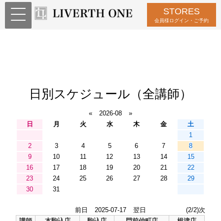
STORES
会員様ログイン・ご予約
日別スケジュール（全講師）
«
2026-08
»
日
月
火
水
木
金
土
1
2
3
4
5
6
7
8
9
10
11
12
13
14
15
16
17
18
19
20
21
22
23
24
25
26
27
28
29
30
31
前日
2025-07-17
翌日
(2/2)次
講師
本駒込店
駒込店
門前仲町店
根津店