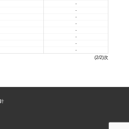
-
-
-
-
-
-
-
-
(2/2)次
針