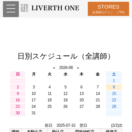
STORES
会員様ログイン・ご予約
日別スケジュール（全講師）
«
2026-08
»
日
月
火
水
木
金
土
1
2
3
4
5
6
7
8
9
10
11
12
13
14
15
16
17
18
19
20
21
22
23
24
25
26
27
28
29
30
31
前日
2025-07-15
翌日
(2/2)次
講師
本駒込店
駒込店
門前仲町店
根津店