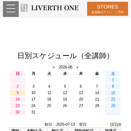
STORES
会員様ログイン・ご予約
日別スケジュール（全講師）
«
2026-08
»
日
月
火
水
木
金
土
1
2
3
4
5
6
7
8
9
10
11
12
13
14
15
16
17
18
19
20
21
22
23
24
25
26
27
28
29
30
31
前日
2025-07-13
翌日
(2/2)次
講師
本駒込店
駒込店
門前仲町店
根津店