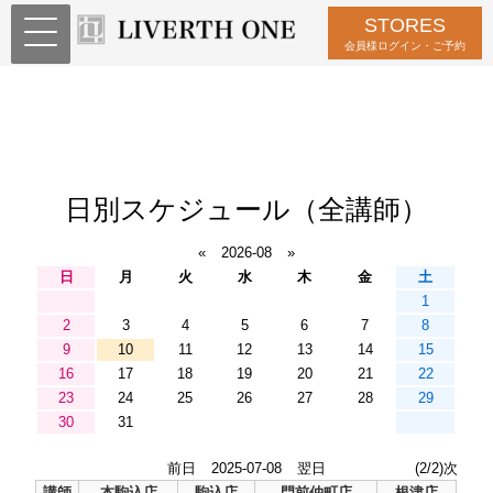
STORES
会員様ログイン・ご予約
日別スケジュール（全講師）
«
2026-08
»
日
月
火
水
木
金
土
1
2
3
4
5
6
7
8
9
10
11
12
13
14
15
16
17
18
19
20
21
22
23
24
25
26
27
28
29
30
31
前日
2025-07-08
翌日
(2/2)次
講師
本駒込店
駒込店
門前仲町店
根津店