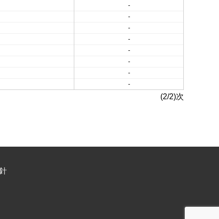
-
-
-
-
-
-
-
-
(2/2)次
針